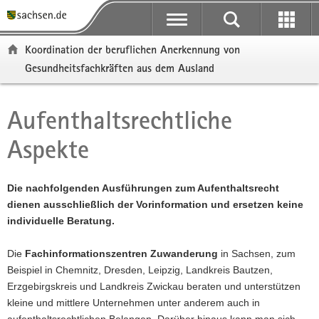
P
P
H
F
o
o
a
o
r
r
u
o
Koordination der beruflichen Anerkennung von
t
t
p
t
Gesundheitsfachkräften aus dem Ausland
a
a
t
e
l
l
i
r
ü
n
n
-
Aufenthaltsrechtliche
Hauptinhalt
b
a
h
B
e
v
a
e
Aspekte
r
i
l
r
g
g
t
e
r
a
i
Die nachfolgenden Ausführungen zum Aufenthaltsrecht
e
t
c
dienen ausschließlich der Vorinformation und ersetzen keine
i
i
h
individuelle Beratung.
f
o
e
n
Die
Fachinformationszentren Zuwanderung
in Sachsen, zum
n
Beispiel in Chemnitz, Dresden, Leipzig, Landkreis Bautzen,
d
Erzgebirgskreis und Landkreis Zwickau beraten und unterstützen
e
kleine und mittlere Unternehmen unter anderem auch in
N