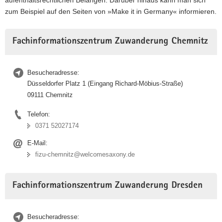
aufenthaltsrechtlichen Belangen. Darüber hinaus kann man sich
a
zum Beispiel auf den Seiten von »
Make it in Germany
« informieren.
v
i
Fachinformationszentrum Zuwanderung Chemnitz
g
a
t
Besucheradresse:
i
Düsseldorfer Platz 1 (Eingang Richard-Möbius-Straße)
o
09111 Chemnitz
n
Telefon:
0371 52027174
E-Mail:
fizu-chemnitz@welcomesaxony.de
Fachinformationszentrum Zuwanderung Dresden
Besucheradresse: